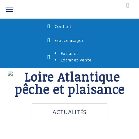
En savoir plus.
C'EST NOTÉ, MERCI
Contact
Espace usager
Extranet
Extranet vente
ACTUALITÉS