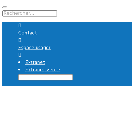
En savoir plus.
C'est noté, mer
Contact
Espace usager
Extranet
Extranet vente